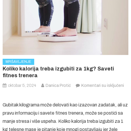
MRŠAVLJENJE
Koliko kalorija treba izgubiti za 1kg? Saveti
fitnes trenera
oktobar 5, 2024
Danica Protić
Komentari su isključeni
na
Koliko
Gubitak kilograma može delovati kao izazovan zadatak, ali uz
kalorija
pravu informaciju i savete fitnes trenera, može se postići sa
treba
manje stresa i više uspeha. Koliko kalorija treba izgubiti za 1
izgubiti
za
kg telesne mase je pitanje koje mnogi postavljaju jer žele