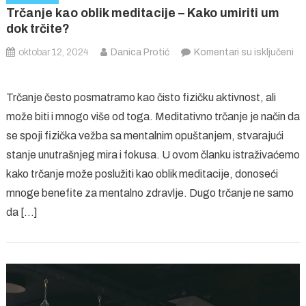
Trčanje kao oblik meditacije – Kako umiriti um
dok trčite?
oktobar 12, 2024
Danica Protić
Komentari su isključeni
na
Trčanje
Trčanje često posmatramo kao čisto fizičku aktivnost, ali
kao
može biti i mnogo više od toga. Meditativno trčanje je način da
oblik
se spoji fizička vežba sa mentalnim opuštanjem, stvarajući
meditacije
–
stanje unutrašnjeg mira i fokusa. U ovom članku istraživaćemo
Kako
kako trčanje može poslužiti kao oblik meditacije, donoseći
umiriti
mnoge benefite za mentalno zdravlje. Dugo trčanje ne samo
um
da […]
dok
trčite?