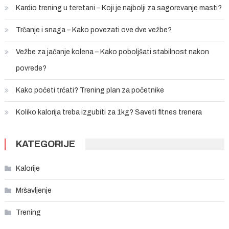
Kardio trening u teretani – Koji je najbolji za sagorevanje masti?
Trčanje i snaga – Kako povezati ove dve vežbe?
Vežbe za jačanje kolena – Kako poboljšati stabilnost nakon
povrede?
Kako početi trčati? Trening plan za početnike
Koliko kalorija treba izgubiti za 1kg? Saveti fitnes trenera
KATEGORIJE
Kalorije
Mršavljenje
Trening