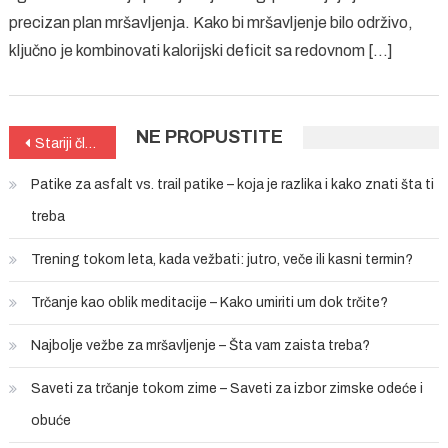
1kg?
precizan plan mršavljenja. Kako bi mršavljenje bilo održivo,
Saveti
ključno je kombinovati kalorijski deficit sa redovnom […]
fitnes
trenera
NE PROPUSTITE
Kretanje
Stariji članci
članaka
Patike za asfalt vs. trail patike – koja je razlika i kako znati šta ti
treba
Trening tokom leta, kada vežbati: jutro, veče ili kasni termin?
Trčanje kao oblik meditacije – Kako umiriti um dok trčite?
Najbolje vežbe za mršavljenje – Šta vam zaista treba?
Saveti za trčanje tokom zime – Saveti za izbor zimske odeće i
obuće