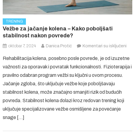
TRENING
Vežbe za jačanje kolena – Kako poboljšati
stabilnost nakon povrede?
na
oktobar 7, 2024
Danica Protić
Komentari su isključeni
Vež
Rehabilitacija kolena, posebno posle povrede, je od izuzetne
za
važnosti za oporavak i povratak funkcionalnosti. Fizioterapija i
jača
pravilno odabran program vežbi su ključni u ovom procesu.
kole
Jačanje zgloba, što uključuje vežbe koje poboljšavaju
–
Kak
stabilnost kolena, može značajno smanjiti rizik od budućih
pobo
povreda. Stabilnost kolena dolazi kroz redovan trening koji
stab
uključuje specijalizovane vežbe osmišljene za povećanje
nak
snage […]
pov