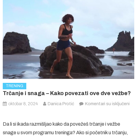
TRENING
Trčanje i snaga – Kako povezati ove dve vežbe?
oktobar 8, 2024
Danica Protić
Komentari su isključeni
na
Trčanje
Da li si ikada razmišljao kako da povežeš trčanje i vežbe
i
snage u svom programu treninga? Ako si početnik u trčanju,
snaga