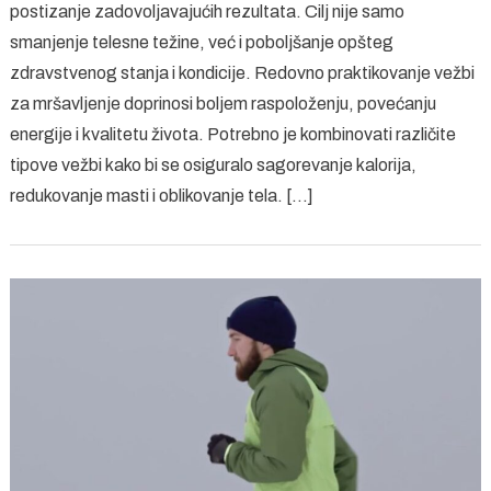
postizanje zadovoljavajućih rezultata. Cilj nije samo
za
smanjenje telesne težine, već i poboljšanje opšteg
mršavljenje
–
zdravstvenog stanja i kondicije. Redovno praktikovanje vežbi
Šta
za mršavljenje doprinosi boljem raspoloženju, povećanju
vam
energije i kvalitetu života. Potrebno je kombinovati različite
zaista
tipove vežbi kako bi se osiguralo sagorevanje kalorija,
treba?
redukovanje masti i oblikovanje tela. […]