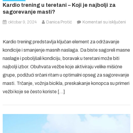
Kardio trening u teretani – Koji je najbolji za
sagorevanje masti?
oktobar 9, 2024
Danica Protić
Komentari su isključeni
na
Kardio
Kardio trening predstavlja ključan element za održavanje
trening
kondicije i smanjenje masnih naslaga. Da biste sagoreli masne
u
naslage i poboljšali kondiciju, boravak u teretani može biti
teretani
–
najbolji izbor. Obuhvata vežbe koje aktiviraju velike mišićne
Koji
grupe, podižući srčani ritam u optimalni opseg za sagorevanje
je
masti. Trčanje, vožnja bicikla, preskakanje konopca su primeri
najbolji
vežbi koje se često koriste […]
za
sagorevanje
masti?