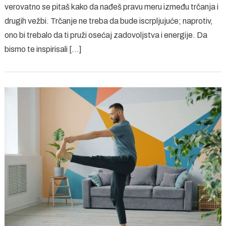
verovatno se pitaš kako da nađeš pravu meru između trčanja i
–
Kako
drugih vežbi. Trčanje ne treba da bude iscrpljujuće; naprotiv,
povezati
ono bi trebalo da ti pruži osećaj zadovoljstva i energije. Da
ove
bismo te inspirisali […]
dve
vežbe?