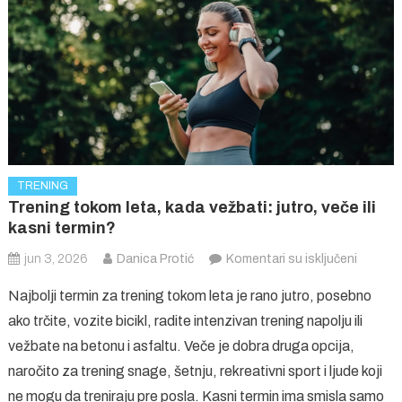
znati
šta
ti
treba
TRENING
Trening tokom leta, kada vežbati: jutro, veče ili
kasni termin?
na
jun 3, 2026
Danica Protić
Komentari su isključeni
Trening
Najbolji termin za trening tokom leta je rano jutro, posebno
tokom
ako trčite, vozite bicikl, radite intenzivan trening napolju ili
leta,
vežbate na betonu i asfaltu. Veče je dobra druga opcija,
kada
naročito za trening snage, šetnju, rekreativni sport i ljude koji
vežbati:
jutro,
ne mogu da treniraju pre posla. Kasni termin ima smisla samo