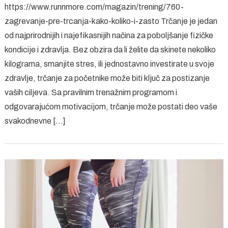
https://www.runnmore.com/magazin/trening/760-
poče
zagrevanje-pre-trcanja-kako-koliko-i-zasto Trčanje je jedan
trča
od najprirodnijih i najefikasnijih načina za poboljšanje fizičke
Tren
kondicije i zdravlja. Bez obzira da li želite da skinete nekoliko
plan
za
kilograma, smanjite stres, ili jednostavno investirate u svoje
poče
zdravlje, trčanje za početnike može biti ključ za postizanje
vaših ciljeva. Sa pravilnim trenažnim programom i
odgovarajućom motivacijom, trčanje može postati deo vaše
svakodnevne […]