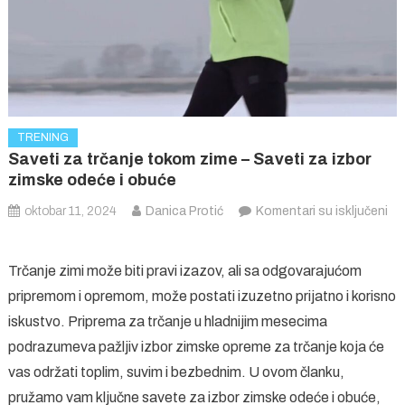
TRENING
Saveti za trčanje tokom zime – Saveti za izbor
zimske odeće i obuće
oktobar 11, 2024
Danica Protić
Komentari su isključeni
na
Saveti
Trčanje zimi može biti pravi izazov, ali sa odgovarajućom
za
pripremom i opremom, može postati izuzetno prijatno i korisno
trčanje
iskustvo. Priprema za trčanje u hladnijim mesecima
tokom
zime
podrazumeva pažljiv izbor zimske opreme za trčanje koja će
–
vas održati toplim, suvim i bezbednim. U ovom članku,
Saveti
pružamo vam ključne savete za izbor zimske odeće i obuće,