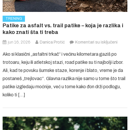
TRENING
Patike za asfalt vs. trail patike – koja je razlika i
kako znati šta ti treba
na
jun 16, 2026
Danica Protić
Komentari su isključeni
Patike
Ako si klasični „asfaltni trkač“ i većinu kilometara gaziš po
za
trotoaru, keju ili atletskoj stazi, road patike su ti najbolji izbor.
asfalt
Ali, kad te povuku šumske staze, korenje i blato, vreme je da
vs.
postaneš „trejlovac“. Glavna razlika nije samo u tome što trail
trail
patike
patike izgledaju moćnije, već u tome kako đon drži podlogu,
–
koliko ti […]
koja
je
razlika
i
kako