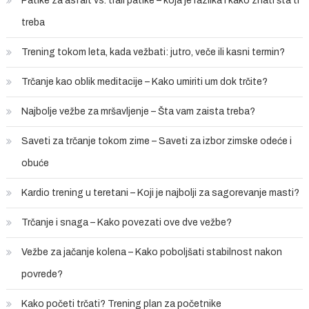
Patike za asfalt vs. trail patike – koja je razlika i kako znati šta ti
treba
Trening tokom leta, kada vežbati: jutro, veče ili kasni termin?
Trčanje kao oblik meditacije – Kako umiriti um dok trčite?
Najbolje vežbe za mršavljenje – Šta vam zaista treba?
Saveti za trčanje tokom zime – Saveti za izbor zimske odeće i
obuće
Kardio trening u teretani – Koji je najbolji za sagorevanje masti?
Trčanje i snaga – Kako povezati ove dve vežbe?
Vežbe za jačanje kolena – Kako poboljšati stabilnost nakon
povrede?
Kako početi trčati? Trening plan za početnike