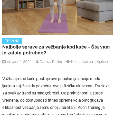
TRENING
Najbolje sprave za vežbanje kod kuće – Šta vam
je zaista potrebno?
oktobar 4, 2024
Danica Protić
Komentari su isključeni
na
Najbolje
Vežbanje kod kuće postaje sve popularnija opcija među
sprave
ljudima koji žele da povećaju svoju fizičku aktivnost. Razlozi
za
za ovakav trend su mnogobrojni. Od praktičnosti, uštede
vežbanje
kod
vremena, do dostupnosti fitnes opreme koja omogućava
kuće
efikasnost vežbanja sličnu onoj u teretani. Kućni trening je
–
idealan za početnike, ali i za sve one koji žele da se posvete