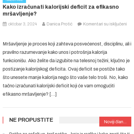
Kako izračunati kalorijski deficit za efikasno
mršavljenje?
oktobar 3, 2024
Danica Protić
Komentari su isključeni
na
Kako
Mršavljenje je proces koji zahteva posvećenost, disciplinu, ali i
izračunati
pravilno razumevanje kako unos i potrošnja kalorija
kalorijski
funkcionišu. Ako želite da izgubite na telesnoj težini, ključno je
deficit
za
postizanje kalorijskog deficita. Ovaj deficit se postiže tako
efikasno
što unesete manje kalorija nego što vaše telo troši. No, kako
mršavljenje?
tačno izračunati kalorijski deficit koji će vam omogućiti
efikasno mršavljenje? […]
NE PROPUSTITE
Kretanje
Noviji članci
članaka