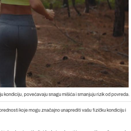
ju kondiciju, povećavaju snagu mišića i smanjuju rizik od povreda.
rednosti koje mogu značajno unaprediti vašu fizičku kondiciju i