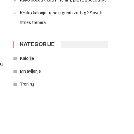
Kako početi trčati? Trening plan za početnike
Koliko kalorija treba izgubiti za 1kg? Saveti
fitnes trenera
KATEGORIJE
Kalorije
ka
Mršavljenje
Trening