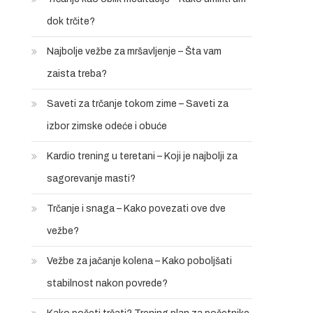
dok trčite?
Najbolje vežbe za mršavljenje – Šta vam
zaista treba?
Saveti za trčanje tokom zime – Saveti za
izbor zimske odeće i obuće
Kardio trening u teretani – Koji je najbolji za
sagorevanje masti?
Trčanje i snaga – Kako povezati ove dve
vežbe?
Vežbe za jačanje kolena – Kako poboljšati
stabilnost nakon povrede?