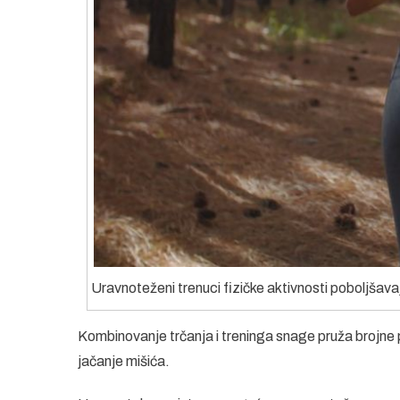
Uravnoteženi trenuci fizičke aktivnosti poboljšava
Kombinovanje trčanja i treninga snage pruža brojne p
jačanje mišića.