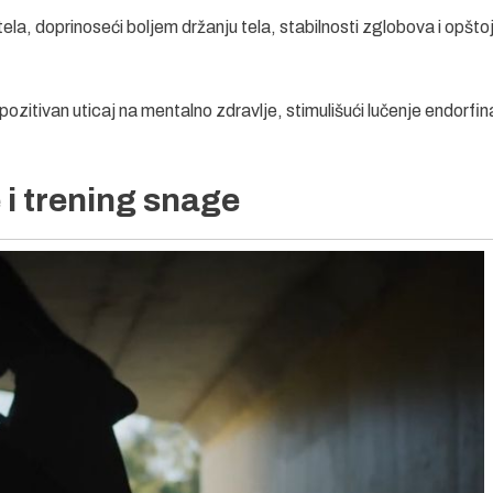
a, doprinoseći boljem držanju tela, stabilnosti zglobova i opšto
ozitivan uticaj na mentalno zdravlje, stimulišući lučenje endorfin
 i trening snage