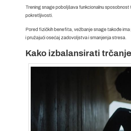
Trening snage poboljšava funkcionalnu sposobnost tel
pokretljivosti.
Pored fizičkih benefita, vežbanje snage takođe ima p
i pružajući osećaj zadovoljstva i smanjenja stresa.
Kako izbalansirati trčanje