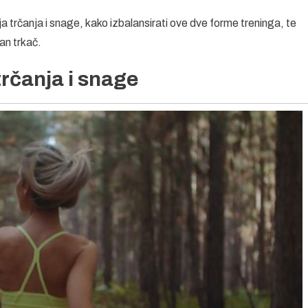
trčanja i snage, kako izbalansirati ove dve forme treninga, te
an trkač.
rčanja i snage