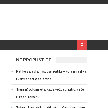
NE PROPUSTITE
Patike za asfalt vs. trail patike – koja je razlika
i kako znati šta ti treba
Trening tokom leta, kada vežbati: jutro, veče
ili kasni termin?
Trčanje kao oblik meditacije – Kako umiriti um