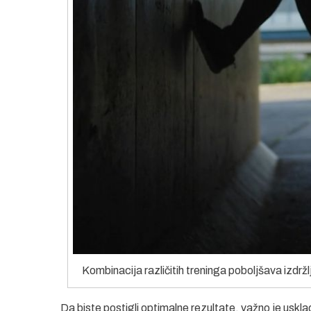
Kombinacija različitih treninga poboljšava izdržl
Da biste postigli optimalne rezultate, važno je usklad