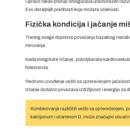
Upravo takav pristup omogućava uravnotežen razvoj te
Evo detaljnijih prednosti koje možete očekivati.
Fizička kondicija i jačanje mi
Trening snage doprinosi povećanju bazalnog metaboli
mirovanja.
Kada integrirate trčanje, poboljšavate kardiovaskul
holesterola.
Redovno izvođenje vežbi sa opterećenjem jača kosti
trčanje dodatno povećava izdržljivost i energiju za d
Kombinovanje različitih vežbi sa opterećenjem,
kalcijumom i vitaminom D, može značajno uticati 