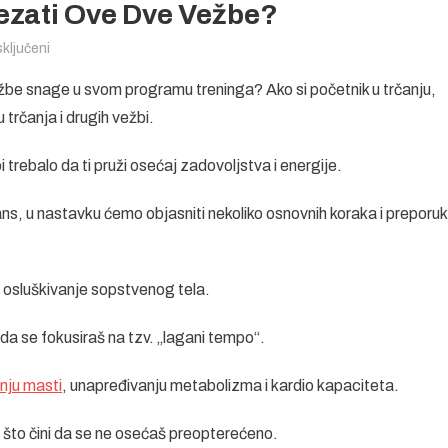
vezati Ove Dve Vežbe?
na
ključeni
Trčanje
vežbe snage u svom programu treninga? Ako si početnik u trčanju,
i
trčanja i drugih vežbi.
snaga
–
i trebalo da ti pruži osećaj zadovoljstva i energije.
Kako
povezati
alans, u nastavku ćemo objasniti nekoliko osnovnih koraka i preporu
ove
dve
vežbe?
 osluškivanje sopstvenog tela.
da se fokusiraš na tzv. „lagani tempo“.
nju masti
, unapređivanju metabolizma i kardio kapaciteta.
, što čini da se ne osećaš preopterećeno.