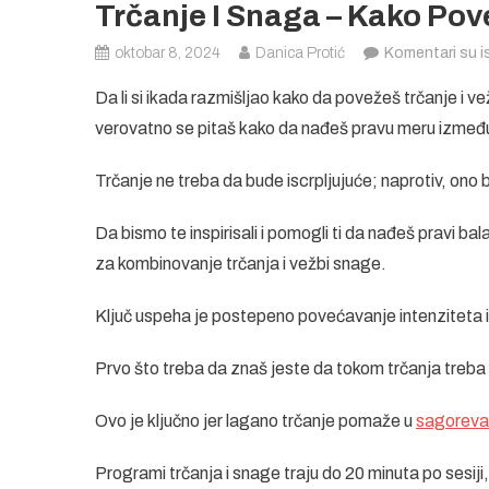
Trčanje I Snaga – Kako Po
oktobar 8, 2024
Danica Protić
Komentari su is
Da li si ikada razmišljao kako da povežeš trčanje i 
verovatno se pitaš kako da nađeš pravu meru između 
Trčanje ne treba da bude iscrpljujuće; naprotiv, ono b
Da bismo te inspirisali i pomogli ti da nađeš pravi b
za kombinovanje trčanja i vežbi snage.
Ključ uspeha je postepeno povećavanje intenziteta i
Prvo što treba da znaš jeste da tokom trčanja treba 
Ovo je ključno jer lagano trčanje pomaže u
sagoreva
Programi trčanja i snage traju do 20 minuta po sesiji