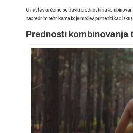
U nastavku ćemo se baviti prednostima kombinovanja 
naprednim tehnikama koje možeš primeniti kao iskus
Prednosti kombinovanja t