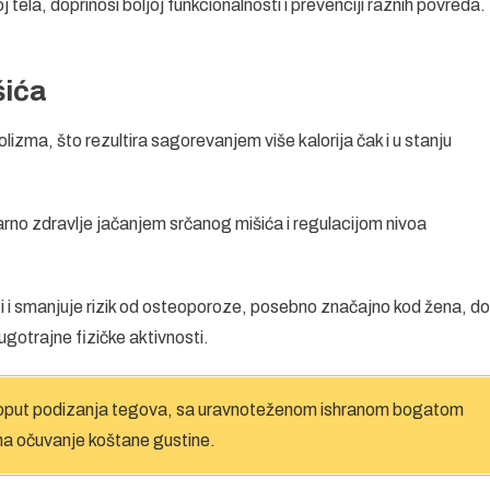
la, doprinosi boljoj funkcionalnosti i prevenciji raznih povreda.
šića
zma, što rezultira sagorevanjem više kalorija čak i u stanju
arno zdravlje jačanjem srčanog mišića i regulacijom nivoa
 i smanjuje rizik od osteoporoze, posebno značajno kod žena, do
ugotrajne fizičke aktivnosti.
 poput podizanja tegova, sa uravnoteženom ishranom bogatom
na očuvanje koštane gustine.