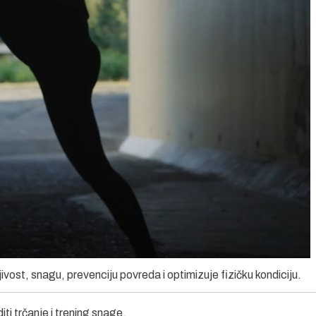
jivost, snagu, prevenciju povreda i optimizuje fizičku kondiciju.
iti trčanje i trening snage.